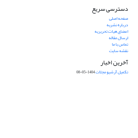
دسترسی سریع
صفحه اصلی
درباره نشریه
اعضای هیات تحریریه
ارسال مقاله
تماس با ما
نقشه سایت
آخرین اخبار
تکمیل آرشیو مجلات
1404-05-08
شماره تماس: 64592299 -021
صندوق پستی:
131851494
پست الکترونیک:
faslnameh1370@yahoo.com
faslnameh@gsi.ir
آدرس سایت:
http://www.gsjournal.ir