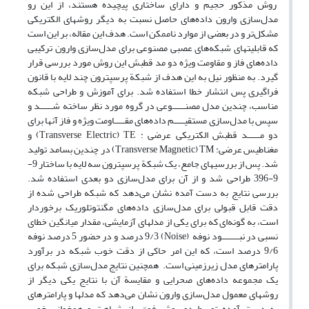
روش مذکور حجیم و دارای ساختاری پیچیده هستند، از این رو
مدل‌سازی وارون داده‌های حاصل نسبت به دیگر روشهای الکتریکی
مشکل‌تر و در بعضی از موارد ناممکن است. هدف این مقاله، بر این است
که قابلیتهای شبکه‌های عصبی مصنوعی برای مدل‌سازی وارون ترکیبی
داده‌های فاز و مقاومت ویژه دو مد قطبش این روش مورد بررسی قرار
گیرد. به منظور نیل به این هدف از شبکة پرسپترون چند لایه با قانون
فراگیری پس انتشار خطا استفاده شد. برای آموزش و طراحی شبکه
مناسب، چندین مدل مصنــــــوعی در گروه مورد نظر ساخته شــــــد و
سپس با مدل‌سازی مستقیـــــم داده‌های مقـــــاومت ویژه و فاز آنها برای
دو مــــــد قطبش الکتریکی عرضی : Transverse Electric) TE) و
مغناطیس عرضی: Transverse Magnetic) TM) در چندین بسامد تولید
شد. پس از بررسیهای جامع، یک شبکة پرسپترون سه لایه با ساختار 9-
9-396 طراحی شد و از آن برای مدل‌سازی دو بعدی استفاده شد.
بررسی نتایج به دست آمده نشان می‌دهد که شبکه طراحی شده از
دقت قابل قبولی برای مدل‌سازی داده‌های مگنتوتلوریک برخوردار
است، به گونه‌ای که برای یکی از مدلهای آزمایشی، مقدار میانگین خطای
نسبی در نبــــــــود نوفه (Noise) 9/3 درصد و در حضور 5 درصد نوفه
9/6 درصد است، که این امر حاکی از دقت خوب شبکه در برآورد
پارامترهای مدل زیرزمینی است. همچنین نتایج مدل‌سازی شبکه برای
یک مجموعه داده‌های صحرایی و مقایسة آن با نتایج یکی دیگر از
روشهای معمول مدل‌سازی وارون نشان می‌دهد که مدلها و پارامترهای
به دست آمده توسط دو روش فوق، از شباهت و همخوانی خوبی