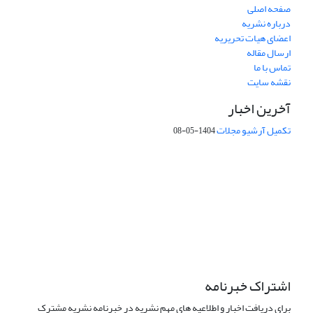
صفحه اصلی
درباره نشریه
اعضای هیات تحریریه
ارسال مقاله
تماس با ما
نقشه سایت
آخرین اخبار
تکمیل آرشیو مجلات
1404-05-08
شماره تماس: 64592299 -021
صندوق پستی:
131851494
پست الکترونیک:
faslnameh1370@yahoo.com
faslnameh@gsi.ir
آدرس سایت:
http://www.gsjournal.ir
اشتراک خبرنامه
برای دریافت اخبار و اطلاعیه های مهم نشریه در خبرنامه نشریه مشترک