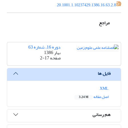
20.1001.1.10237429.1386.16.63.2.8
مراجع
دوره 16، شماره 63
بهار 1386
صفحه
2-17
فایل ها
XML
اصل مقاله
3.24 M
هم رسانی