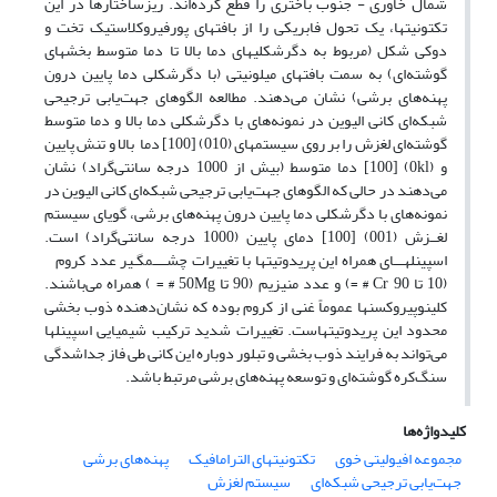
شمال خاوری - جنوب باختری را قطع کرده‌اند. ریزساختارها در این
تکتونیتها، یک تحول فابریکی را از بافتهای پورفیروکلاستیک تخت و
دوکی شکل (مربوط به دگرشکلیهای دما بالا تا دما متوسط بخشهای
گوشته‌ای) به سمت بافتهای میلونیتی (با دگرشکلی دما پایین درون
پهنه‌های برشی) نشان می‌دهند. مطالعه الگوهای جهت‌یابی ترجیحی
شبکه‌ای کانی الیوین در نمونه‌های با دگرشکلی دما بالا و دما متوسط
گوشته‌ای لغزش را بر روی سیستمهای (010) [100] دما بالا و تنش پایین
و (0kl) [100] دما متوسط (بیش از 1000 درجه سانتی‌گراد) نشان
می‌دهند در حالی که الگوهای جهت‌یابی ترجیحی شبکه‌ای کانی الیوین در
نمونه‌های با دگرشکلی دما پایین درون پهنه‌های برشی، گویای سیستم
لغــزش (001) [100] دمای پایین (1000 درجه سانتی‌گراد) است.
اسپینلهـــای همراه این پریدوتیتها با تغییرات چشــــمگـیر عدد کروم
(10 تا 90 Cr # =) و عدد منیزیم (90 تا 50Mg # = ) همراه می‌باشند.
کلینوپیروکسنها عموماً غنی از کروم بوده که نشان‌دهنده ذوب بخشی
محدود این پریدوتیتهاست. تغییرات شدید ترکیب شیمیایی اسپینلها
می‌تواند به فرایند ذوب بخشی و تبلور دوباره این کانی طی فاز جداشدگی
سنگ‌کره گوشته‌ای و توسعه پهنه‌های برشی مرتبط باشد.
کلیدواژه‌ها
مجموعه افیولیتی خوی
تکتونیتهای الترامافیک
پهنه‌های برشی
جهت‌یابی ترجیحی شبکه‌ای
سیستم لغزش