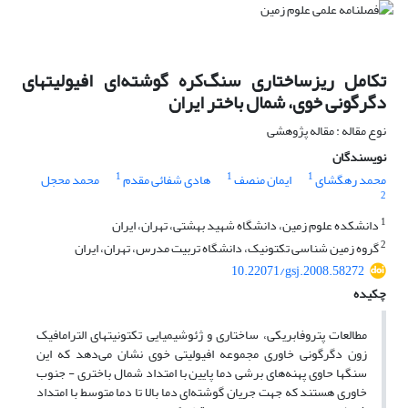
تکامل ریزساختاری سنگ‌کره گوشته‌ای افیولیتهای
دگرگونی خوی، شمال باختر ایران
نوع مقاله : مقاله پژوهشی
نویسندگان
1
1
1
محمد رهگشای
ایمان منصف
هادی شفائی مقدم
محمد محجل
2
1
دانشکده علوم زمین، دانشگاه شهید بهشتی، تهران، ایران
2
گروه زمین شناسی تکتونیک، دانشگاه تربیت مدرس، تهران، ایران
10.22071/gsj.2008.58272
چکیده
مطالعات پتروفابریکی، ساختاری و ژئوشیمیایی تکتونیتهای الترامافیک
زون دگرگونی خاوری مجموعه افیولیتی خوی نشان می‌دهد که این
سنگها حاوی پهنه‌های برشی دما پایین با امتداد شمال باختری - جنوب
خاوری هستند که جهت جریان گوشته‌ای دما بالا تا دما متوسط با امتداد