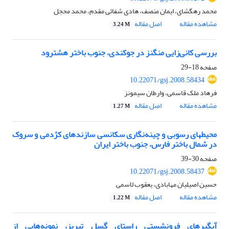
محمد رهگشای، ایمان منصف، هادی شفائی مقدم، محمد محجل
مشاهده مقاله
اصل مقاله
3.24 M
بررسی کانی‌زایی منگنز در جوکندی، جنوب باختر هشترود
صفحه
18-29
10.22071/gsj.2008.58434
فرهاد ملک قاسمی، وارطان سیمونز
مشاهده مقاله
اصل مقاله
1.27 M
محیطهای رسوبی و چینه‌‌نگاری سکانسی سازندهای کژدمی و سروک
در شمال باختر فارس، جنوب باختر ایران
صفحه
30-39
10.22071/gsj.2008.58437
حسین اصیلیان مها‌بادی، یعقوب لاسمی
مشاهده مقاله
اصل مقاله
1.22 M
آبگیرهای فرونشستی راستای گسل تبریز، نمونه‌هایی از