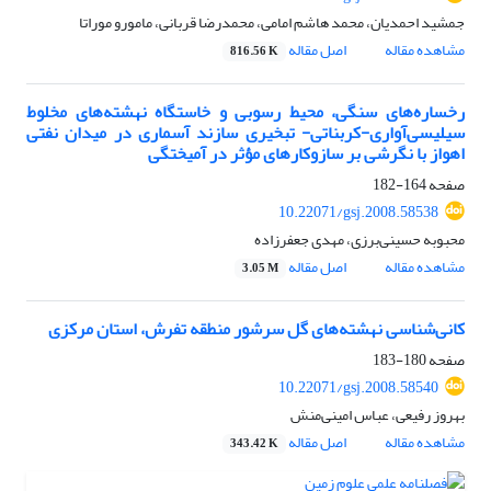
جمشید احمدیان، محمد هاشم امامی، محمدرضا قربانی، مامورو موراتا
مشاهده مقاله
اصل مقاله
816.56 K
رخساره‌های سنگی، محیط رسوبی و خاستگاه نهشته‌های مخلوط
سیلیسی‌آواری-کربناتی- تبخیری سازند آسماری در میدان نفتی
اهواز با نگرشی بر سازوکار‌های مؤثر در آمیختگی
صفحه
164-182
10.22071/gsj.2008.58538
محبوبه حسینی‌برزی، مهدی جعفرزاده
مشاهده مقاله
اصل مقاله
3.05 M
کانی‌شناسی نهشته‌های گل سرشور منطقه تفرش، استان مرکزی
صفحه
180-183
10.22071/gsj.2008.58540
بهروز رفیعی، عباس امینی‌منش
مشاهده مقاله
اصل مقاله
343.42 K