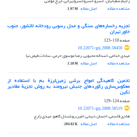
رحیم شعبانیان، خسرو خسروخسروتهرانی، ایرج مؤمنی
مشاهده مقاله
اصل مقاله
1.97 M
تجزیه رخساره‌های سنگی و مدل رسوبی رودخانه لاتشور، جنوب
خاور تهران
صفحه
110-123
10.22071/gsj.2008.58450
مهدی خدامی، اسداله محبوبی، رضا موسوی حرمی، سادات فیض نیا
مشاهده مقاله
اصل مقاله
1.18 M
تخمین کاهیدگی امواج برشی زمین‌لرزة بم با استفاده از
معکوس‌سازی رکوردهای جنبش نیرومند به روش تجزیة مقادیر
تکین
صفحه
124-129
10.22071/gsj.2008.58519
هادی قاسمی، احسان ذبیحی، امین روشندل کاهو، مهدی زارع
مشاهده مقاله
اصل مقاله
284.02 K