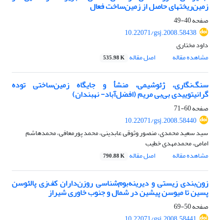
زمین‌ریختهای حاصل از زمین‌ساخت فعال
صفحه
40-49
10.22071/gsj.2008.58438
داود مختاری
مشاهده مقاله
اصل مقاله
535.98 K
سنگ‌نگاری، ژئوشیمی، منشأ‌‌ و جایگاه زمین‌ساختی توده
گرانیتوییدی بی‌بی مریم (افضل‌آباد- نهبندان)
صفحه
60-71
10.22071/gsj.2008.58440
سید ‌سعید محمدی، منصور وثوقی عابدینی، محمد پورمعافی، محمدهاشم
امامی، محمدمهدی خطیب
مشاهده مقاله
اصل مقاله
790.88 K
زون‌بندی زیستی و دیرینه‌بوم‌شناسی روزن‌داران کف‌زی پالئوسن
پسین تا میوسن پیشین در شمال و جنوب خاوری شیراز
صفحه
50-69
10.22071/gsj.2008.58441