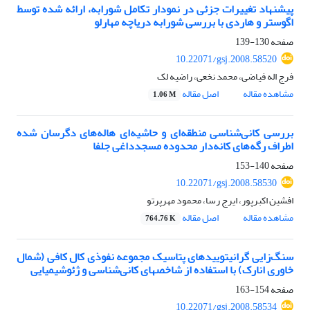
پیشنهاد تغییرات جزئی در نمودار تکامل شورابه، ارائه شده توسط
اگوستر و هاردی با بررسی شورابه دریاچه مهارلو
صفحه
130-139
10.22071/gsj.2008.58520
فرج اله فیاضی، محمد نخعی، راضیه لک
مشاهده مقاله
اصل مقاله
1.06 M
بررسی کانی‌شناسی منطقه‌ای و حاشیه‌ای هاله‌های دگرسان شده
اطراف رگه‌های کانه‌دار محدوده مسجدداغی جلفا
صفحه
140-153
10.22071/gsj.2008.58530
افشین اکبرپور، ایرج رسا، محمود مهرپرتو
مشاهده مقاله
اصل مقاله
764.76 K
سنگ‌زایی گرانیتوییدهای پتاسیک مجموعه نفوذی کال کافی (شمال
خاوری انارک) با استفاده از شاخصهای کانی‌شناسی و ژئوشیمیایی
صفحه
154-163
10.22071/gsj.2008.58534