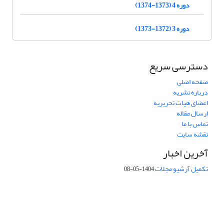
دوره 4 (1373-1374)
دوره 3 (1372-1373)
دسترسی سریع
صفحه اصلی
درباره نشریه
اعضای هیات تحریریه
ارسال مقاله
تماس با ما
نقشه سایت
آخرین اخبار
تکمیل آرشیو مجلات
1404-05-08
شماره تماس: 64592299 -021
صندوق پستی:
131851494