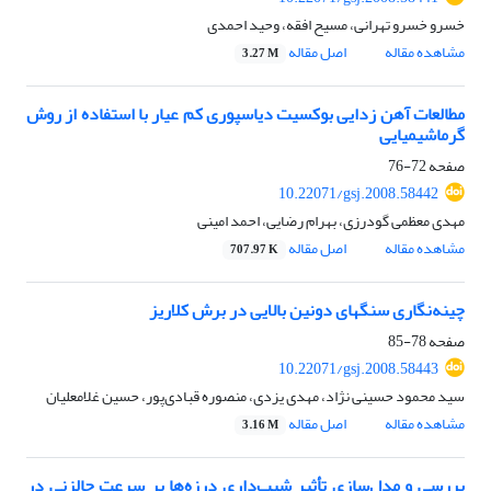
خسرو خسرو تهرانی، مسیح افقه، وحید احمدی
مشاهده مقاله
اصل مقاله
3.27 M
مطالعات آهن زدایی بوکسیت دیاسپوری کم عیار با استفاده از روش
گرماشیمیایی
صفحه
72-76
10.22071/gsj.2008.58442
مهدی معظمی گودرزی، بهرام رضایی، احمد امینی
مشاهده مقاله
اصل مقاله
707.97 K
چینه‌نگاری سنگهای دونین بالایی در برش کلاریز
صفحه
78-85
10.22071/gsj.2008.58443
سید محمود حسینی نژاد، مهدی یزدی، منصوره قبادی‌پور، حسین غلامعلیان
مشاهده مقاله
اصل مقاله
3.16 M
بررسی و مدل‌سازی تأثیر شیب‌داری درزه‌ها بر سرعت چالزنی در