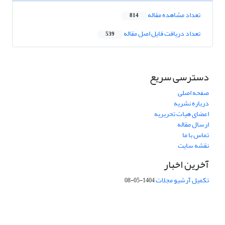
تعداد مشاهده مقاله
814
تعداد دریافت فایل اصل مقاله
539
دسترسی سریع
صفحه اصلی
درباره نشریه
اعضای هیات تحریریه
ارسال مقاله
تماس با ما
نقشه سایت
آخرین اخبار
تکمیل آرشیو مجلات
1404-05-08
شماره تماس: 64592299 -021
صندوق پستی:
131851494