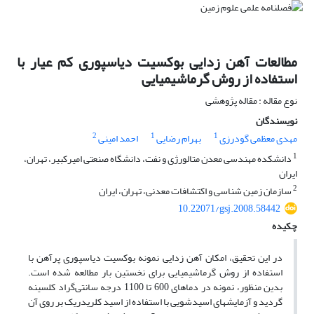
مطالعات آهن زدایی بوکسیت دیاسپوری کم عیار با
استفاده از روش گرماشیمیایی
نوع مقاله : مقاله پژوهشی
نویسندگان
2
1
1
مهدی معظمی گودرزی
بهرام رضایی
احمد امینی
1
دانشکده مهندسی معدن متالورژی و نفت، دانشگاه صنعتی امیر‌کبیر، تهران،
ایران
2
سازمان زمین شناسی و اکتشافات معدنی، تهران، ایران
10.22071/gsj.2008.58442
چکیده
در این تحقیق، امکان آهن زدایی نمونه بوکسیت دیاسپوری پرآهن با
استفاده از روش گرماشیمیایی برای نخستین بار مطالعه شده است.
بدین منظور، نمونه در دماهای 600 تا 1100 درجه سانتی‌گراد کلسینه
گردید و آزمایشهای اسیدشویی با استفاده از اسید کلریدریک بر روی آن