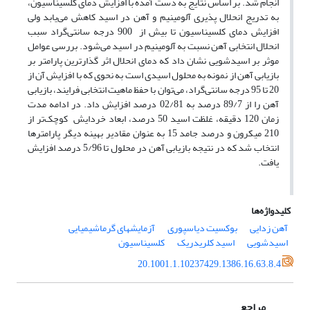
انجام شد. بر اساس نتایج به دست آمده با افزایش دمای کلسیناسیون،
به تدریج انحلال پذیری آلومینیم و آهن در اسید کاهش می‌یابد ولی
افزایش دمای کلسیناسیون تا بیش از 900 درجه سانتی‌گراد سبب
انحلال انتخابی آهن نسبت به آلومینیم در اسید می‌شود. بررسی عوامل
موثر بر اسیدشویی نشان داد که دمای انحلال اثر گذارترین پارامتر بر
بازیابی آهن از نمونه به محلول اسیدی است به نحوی که با افزایش آن از
20 تا 95 درجه سانتی‌گراد، می‌توان با حفظ ماهیت انتخابی فرایند، بازیابی
آهن را از 89/7 درصد به 02/81 درصد افزایش داد. در ادامه مدت
زمان 120 دقیقه، غلظت اسید 50 درصد، ابعاد خردایش کوچک‌تر از
210 میکرون و درصد جامد 15 به عنوان مقادیر بهینه دیگر پارامترها
انتخاب شد که در نتیجه بازیابی آهن در محلول تا 5/96 درصد افزایش
یافت.
کلیدواژه‌ها
آهن زدایی
بوکسیت دیاسپوری
آزمایشهای گرماشیمیایی
اسیدشویی
اسید کلریدریک
کلسیناسیون
20.1001.1.10237429.1386.16.63.8.4
مراجع