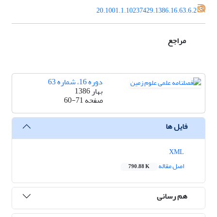
20.1001.1.10237429.1386.16.63.6.2
مراجع
دوره 16، شماره 63
بهار 1386
صفحه
60-71
فایل ها
XML
اصل مقاله
790.88 K
هم رسانی