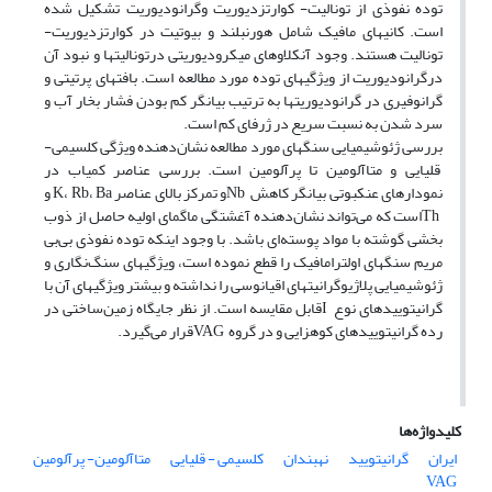
توده نفوذی از تونالیت- کوارتزدیوریت وگرانودیوریت تشکیل شده
است. کانیهای مافیک شامل هورنبلند و بیوتیت در کوارتزدیوریت-
تونالیت هستند. وجود آنکلاوهای میکرودیوریتی درتونالیتها و نبود آن
درگرانودیوریت از ویژگیهای توده مورد مطالعه است. بافتهای پرتیتی و
گرانوفیری در گرانودیوریتها به ترتیب بیانگر کم بودن فشار بخار آب و
سرد شدن به نسبت سریع در ژرفای کم است.
بررسی ژئوشیمیایی سنگهای مورد مطالعه نشان‌دهنده ویژگی کلسیمی-
قلیایی و متاآلومین تا پرآلومین است. بررسی عناصر کمیاب در
نمودارهای عنکبوتی بیانگر کاهش Nbو تمرکز بالای عناصر K، Rb، Ba و
Thاست که می‌تواند نشان‌دهنده آغشتگی ماگمای اولیه حاصل از ذوب
بخشی گوشته با مواد پوسته‌ای باشد. با وجود اینکه توده نفوذی بی‌بی
مریم سنگهای اولترامافیک را قطع نموده است، ویژگیهای سنگ‌نگاری و
ژئوشیمیایی پلاژیوگرانیتهای اقیانوسی را نداشته و بیشتر ویژگیهای آن با
گرانیتوییدهای نوع Iقابل مقایسه است. از نظر جایگاه زمین‌ساختی در
رده گرانیتوییدهای کوهزایی و در گروه VAGقرار می‌گیرد.
کلیدواژه‌ها
ایران
گرانیتویید
نهبندان
کلسیمی - قلیایی
متاآلومین- پرآلومین
VAG