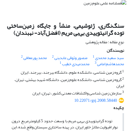
سنگ‌نگاری، ژئوشیمی، منشأ‌‌ و جایگاه زمین‌ساختی
توده گرانیتوییدی بی‌بی مریم (افضل‌آباد- نهبندان)
نوع مقاله : مقاله پژوهشی
نویسندگان
2
2
1
سید ‌سعید محمدی
منصور وثوقی عابدینی
محمد پورمعافی
1
3
محمدهاشم امامی
محمدمهدی خطیب
1
گروه زمین شناسی، دانشکده علوم، دانشگاه بیرجند، بیرجند، ایران
2
گروه زمین شناسی، دانشکده علوم زمین، دانشگاه شهید بهشتی، تهران،
ایران
3
سازمان زمین شناسی واکتشافات معدنی کشور، تهران، ایران
10.22071/gsj.2008.58440
چکیده
توده گرانیتوییدی بی‌بی مریم با وسعت حدود 5 کیلومترمربع درون
نوار افیولیت ملانژ خاور ایران، در پهنه ساختاری سیستان واقع شده، این