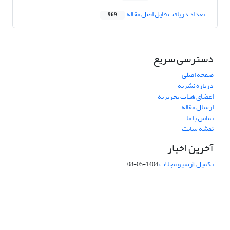
تعداد دریافت فایل اصل مقاله
969
دسترسی سریع
صفحه اصلی
درباره نشریه
اعضای هیات تحریریه
ارسال مقاله
تماس با ما
نقشه سایت
آخرین اخبار
تکمیل آرشیو مجلات
1404-05-08
شماره تماس: 64592299 -021
صندوق پستی:
131851494
پست الکترونیک:
faslnameh1370@yahoo.com