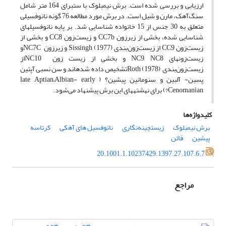
ارزیابی و بررسی شده ­است. برش نیمبلوک با ستبرای 164 متر شامل
سنگ‌آهک، مارن و شیل است. در برش مورد مطالعه 76 گونه نانوفسیلی
متعلق به 30 جنس از 15 خانواده شناسایی شد. بر پایه نانوفسیل­های
شناسایی شده، بخشی از زیرزون CC7b و زیست‌زون­ CC8 و بخشی از
زیست‌زون CC9 از زیست‌زون‌بندی Sissingh (1977) و زیرزون NC7Cو
زیست‌زون­های NC9, NC8 و بخشی از زیست زون NC10از
زیست‌زون‌بندی Roth (1978)تشخیص داده شده­اند و سن نسبی آپتین
پسین- آلبین و سنومانین پیشین؟ (late Aptian–Albian- early
Cenomanian?) برای نهشته­های این برش پیشنهاد می‌شود.
کلیدواژه‌ها
برش نیمبلوک
زیست‎چینه‌نگاری
نانوفسیل های آهکی
کرتاسه
پیشین
قائن
20.1001.1.10237429.1397.27.107.6.7
مراجع