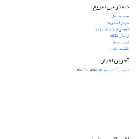
دسترسی سریع
صفحه اصلی
درباره نشریه
اعضای هیات تحریریه
ارسال مقاله
تماس با ما
نقشه سایت
آخرین اخبار
تکمیل آرشیو مجلات
1404-05-08
شماره تماس: 64592299 -021
صندوق پستی:
131851494
پست الکترونیک:
faslnameh1370@yahoo.com
faslnameh@gsi.ir
آدرس سایت:
http://www.gsjournal.ir