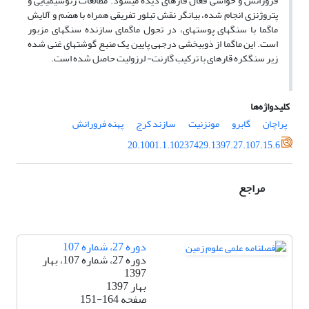
فرورانش و حواشی فعال قاره­ای دیده می­شود. مطالعات ژئوشیمیایی و
پتروژنزی انجام شده، بیانگر نقش تبلور تفریقی همراه با هضم و آلایش
ماگما با سنگ­های پوسته­ای، در تحول ماگمای سازنده سنگ­های مزبور
است. این ماگما از ذوب­بخشی درجه­ی پایین یک منبع گوشته­ای غنی شده
زیر سنگ­کره قاره­ای با ترکیب گارنت- لرزولیت حاصل شده­ است.
کلیدواژه‌ها
پراچان
گابرو
مونزنیت
سازند کرج
پهنه فرورانش
20.1001.1.10237429.1397.27.107.15.6
مراجع
دوره 27، شماره 107
دوره 27، شماره 107، بهار
1397
بهار 1397
صفحه
151-164