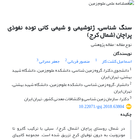
سنگ شناسی، ژئوشیمی و شیمی کانی توده نفوذی
پراچان (شمال کرج)
نوع مقاله : مقاله پژوهشی
نویسندگان
3
2
1
اسماعیل کشت کار
منصور قربانی
جعفر عمرانی
1
دانشجوی دکترا، گروه زمین شناسی، دانشکده علوم زمین، دانشگاه شهید
بهشتی، تهران ایران
2
دانشیار، گروه زمین شناسی، دانشکده علوم زمین، دانشگاه شهید بهشتی،
تهران ایران
3
دکترا، سازمان زمین شناسی و اکتشافات معدنی کشور، تهران ایران
10.22071/gsj.2018.63804
چکیده
در شمال روستای پراچان (شمال کرج)، سیلی با ترکیب گابرو تا
مونزونیت به درون توف­های کرج تزریق شده است. مجموعه کانی­های