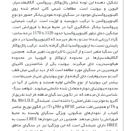
تشکیل دهنده این توده شامل پلاژیوکلاز، پیروکسن، آلکالی­فلدسپار،
الیوین و بیوتیت است. مطالعات شیمی کانی­ انجام شده روی
کلینوپیروکسن­های موجود در­ سنگ­های توده­ نفوذی بیانگر حضور دو نوع
کلینوپیروکسن با ترکیب دیوپسید و اوژیت است. ترکیب شیمیایی
پیروکسن­ها بیانگر شکل­گیری آنها در محیط مرتبط با فرورانش است.
میانگین دمای تبلور کلینوپیروکسن­ها حدود 1120 تا 1170 درجه سانتی­
گراد ارزیابی شده است و به نظر می­رسد که کلینوپیروکسن­ها در دمای
پایین­تری نسبت به ارتوپیروکسن­ها شکل گرفته باشند. ترکیب پلاژیوکلاز
این سنگ­ها متغیر است و از آندزین تا لابرادوریت تغییر می­کند. همچنین
آلکالی­فلدسپارها در محدوده ارتوکلاز و الیوین­ها در محدوده
هیالوسیدریت جای می­گیرند. بیوتیت یکی از شاخص­ترین کانی­های
فرومنیزین در سنگ­های مورد مطالعه است که از دید ترکیبی میان قطب
آنیت و سیدروفیلیت جای گرفته و از نوع بیوتیت­های غنی از منیزیم است.
بیشتر این بیوتیت­ها از نوع ماگمایی اولیه هستند و بخشی از آنها در
محدوده بیوتیت­های دوباره متعادل شده جانمایی می‎شوند. شواهد سنگ­
شناسی نشان می­دهد که در تکوین سنگ­های منطقه، فرایند تفریق از
گابرو به مونزنیت نقش اصلی را داشته است. غنی­شدگی LILE (Ba، Rb
و Th) و همچنین افت عناصر HFSE و (Nb و Ti) در الگوی توزیع عناصر
کمیاب از نمودارهای عنکبوتی، ویژگی­ سنگ­های وابسته به محیط
فرورانش را نشان می­دهد. همچنین در این نمودارها LREE نسبت به
HREE دارای غنی­شدگی است که این ویژگی­ها نیز در سنگ­های مناطق