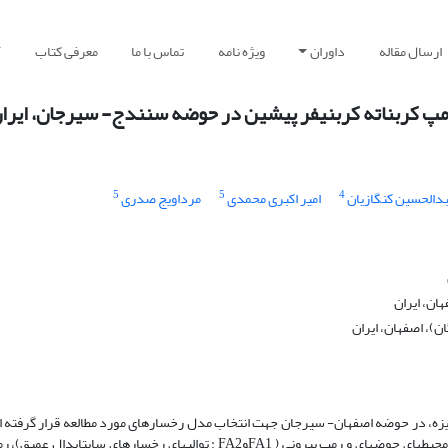
ارسال مقاله
داوران
ویژه نامه
تماس با ما
معرفی کتاب
آ
رمپ کربناته کربنیفر پیشین در حوضه سنندج- سیرجان، ایرا
5
5
4
دالحسین کنگازیان
امیر اکبری محمدی
مرداویج صدری
 بناریزه، در حوضه اصفهان- سیرجان جهت انتخاب مدل رخساره­ای مورد مطالعه قرار گرفته