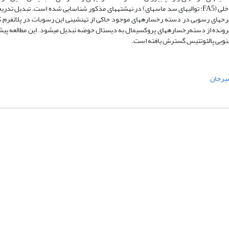
FA4, FA6: توالی­های رخساره­ای ساب­تایدال کم‎عمق و اینترتایدال میانی) و رمپ داخلی (FA5: توالی­های سد ماسه­ای) در نهشته­های مذکور شناسایی شده اس
ح­های رسوبی در دسته رخساره­های موجود حاکی از ته­نشینی این رسوبات در پلاتفرم ک
پیشرونده از دسته‌رخساره­های پروکسیمال به دیستال حوضه تبدیل می­شود. این مطالعه پیش
 جنوبی پالئوتتیس گسترش یافته است.
یرجان
شماره تماس: 64592299 -021
صندوق پستی:
131851494
پست الکترونیک:
faslnameh1370@yahoo.com