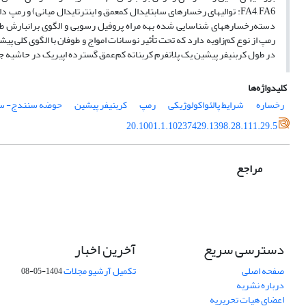
دسته‌رخساره­های شناسایی شده به­ه مراه پروفیل رسوبی و الگوی برانبارش طر
رمپ از نوع کم‌زاویه دارد که تحت تأثیر نوسانات امواج و طوفان با الگوی کلی 
در طول کربنیفر پیشین یک پلاتفرم کربناته کم‌عمق گسترده اپی­ریک در حاشیه
کلیدواژه‌ها
رخساره
شرایط پالئواکولوژیکی
رمپ
کربنیفر پیشین
حوضه سنندج- س
20.1001.1.10237429.1398.28.111.29.5
مراجع
دسترسی سریع
آخرین اخبار
صفحه اصلی
تکمیل آرشیو مجلات
1404-05-08
درباره نشریه
اعضای هیات تحریریه