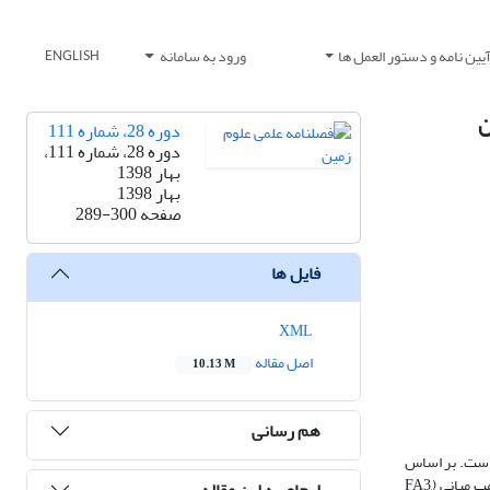
یین نامه و دستور العمل ها
ورود به سامانه
ENGLISH
ن
دوره 28، شماره 111
دوره 28، شماره 111،
بهار 1398
بهار 1398
صفحه
289-300
فایل ها
XML
اصل مقاله
10.13 M
هم رسانی
 است. بر اساس
بررسی­های دقیق رخساره­ای و توالی برانبارش آنها، 4 کمربند رخساره­ای شامل محیط­های حوضه­ای و رمپ بیرونی ( FA1وFA2 : توالی­های رخساره­ای ساب­تایدال عمیق)، رمپ میانی (FA3,
ارجاع به این مقاله