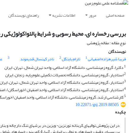
صفحه اصلی
مرور
اطلاعات نشریه
راهنمای نویسندگان
بررسی رخساره ای، محیط رسوبی و شرایط پالئواکولوژیکی 
نوع مقاله : مقاله پژوهشی
نویسندگان
3
2
1
فریبا شیره‎زاده اصفهانی
ئارام بایت‎گل
نادر کهنسال قدیم‎وند
عب
1
دکترا، گروه زمین‎شناسی، دانشگاه آزاد اسلامی، واحد تهران شمال، تهران، ایران
2
استادیار، گروه زمین‎شناسی، دانشگاه تحصیلات تکمیلی علوم پایه، زنجان، ایران
3
استادیار، گروه زمین‎شناسی، دانشگاه آزاد اسلامی، واحد تهران شمال، تهران، ایران
4
استادیار، گروه زمین‎شناسی، دانشگاه آزاد اسلامی، واحد اصفهان (خوراسگان)، اصفهان، ایران
5
کارشناسی ارشد، گروه زمین‎شناسی، دانشگاه آزاد اسلامی، واحد اصفهان (خوراسگان)، اصفهان، ایران
10.22071/gsj.2019.88505
چکیده
در این پژوهش توالی­های کربناته تورنزین- ویزین در برش­­­های تنگ دارچاله و