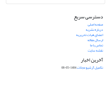
دسترسی سریع
صفحه اصلی
درباره نشریه
اعضای هیات تحریریه
ارسال مقاله
تماس با ما
نقشه سایت
آخرین اخبار
تکمیل آرشیو مجلات
1404-05-08
شماره تماس: 64592299 -021
صندوق پستی:
131851494
پست الکترونیک:
faslnameh1370@yahoo.com
faslnameh@gsi.ir