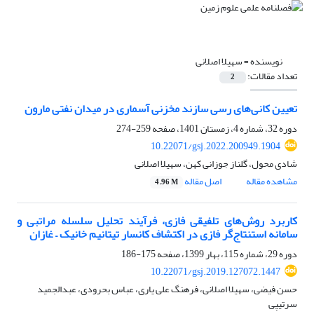
نویسنده =
سهیلا اصلانی
تعداد مقالات:
2
تعیین کانی‌های رسی سازند مخزنی آسماری در میدان نفتی مارون
دوره 32، شماره 4، زمستان 1401، صفحه
259-274
10.22071/gsj.2022.200949.1904
شادی محول، گلناز جوزانی کهن، سهیلا اصلانی
مشاهده مقاله
اصل مقاله
4.96 M
کاربرد روش‌های تلفیقی فازی، فرآیند تحلیل سلسله مراتبی و
سامانه استنتاج‌گر فازی در اکتشاف کانسار تیتانیم خانیک – غازان
دوره 29، شماره 115، بهار 1399، صفحه
175-186
10.22071/gsj.2019.127072.1447
حسن فیضی، سهیلا اصلانی، فرهنگ علی یاری، عباس بحرودی، عبدالجمید
سرتیپی