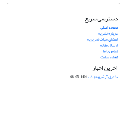
دسترسی سریع
صفحه اصلی
درباره نشریه
اعضای هیات تحریریه
ارسال مقاله
تماس با ما
نقشه سایت
آخرین اخبار
تکمیل آرشیو مجلات
1404-05-08
شماره تماس: 64592299 -021
صندوق پستی:
131851494
پست الکترونیک:
faslnameh1370@yahoo.com
faslnameh@gsi.ir