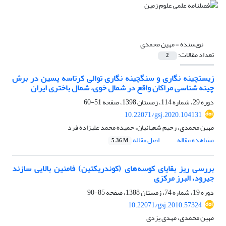
نویسنده =
مهین محمدی
تعداد مقالات:
2
زیست‎چینه نگاری و سنگ‎چینه نگاری توالی کرتاسه پسین در برش
چینه شناسی مراکان واقع در شمال خوی، شمال باختری ایران
دوره 29، شماره 114، زمستان 1398، صفحه
51-60
10.22071/gsj.2020.104131
مهین محمدی، رحیم شعبانیان، حمیده محمد علیزاده‎ فرد
مشاهده مقاله
اصل مقاله
5.36 M
بررسی ریز بقایای کوسه‌های (کوندریکتین) فامنین بالایی سازند
جیرود‌، البرز مرکزی
دوره 19، شماره 74، زمستان 1388، صفحه
85-90
10.22071/gsj.2010.57324
مهین محمدی، مهدی یزدی