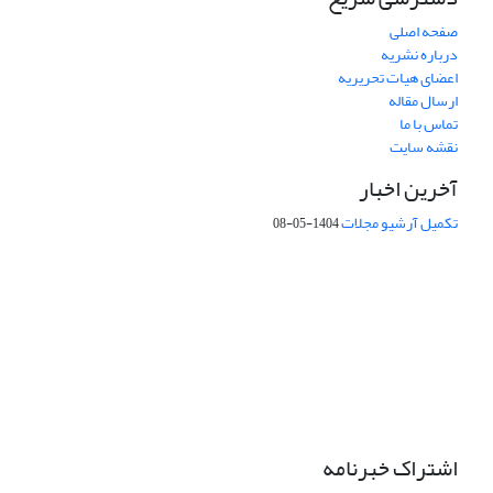
صفحه اصلی
درباره نشریه
اعضای هیات تحریریه
ارسال مقاله
تماس با ما
نقشه سایت
آخرین اخبار
تکمیل آرشیو مجلات
1404-05-08
شماره تماس: 64592299 -021
صندوق پستی:
131851494
پست الکترونیک:
faslnameh1370@yahoo.com
faslnameh@gsi.ir
آدرس سایت:
http://www.gsjournal.ir
اشتراک خبرنامه