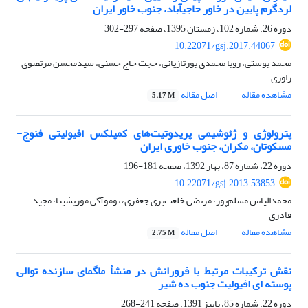
لرد‎گرم پایین در خاور حاجی‎آباد، جنوب خاور ایران
دوره 26، شماره 102، زمستان 1395، صفحه
297-302
10.22071/gsj.2017.44067
محمد پوستی، رویا محمدی پورتازیانی، حجت حاج حسنی، سیدمحسن مرتضوی
راوری
مشاهده مقاله
اصل مقاله
5.17 M
پترولوژی و ژئوشیمی پریدوتیت‌های کمپلکس افیولیتی فنوج-
مسکوتان، مکران، جنوب ‌خاوری ایران
دوره 22، شماره 87، بهار 1392، صفحه
181-196
10.22071/gsj.2013.53853
محمدالیاس مسلم‌پور، مرتضی خلعت‌بری جعفری، توموآکی موریشیتا، مجید
قادری
مشاهده مقاله
اصل مقاله
2.75 M
نقش ترکیبات مرتبط با فرورانش در منشأ ماگمای سازنده توالی
پوسته ای افیولیت جنوب ده شیر
دوره 22، شماره 85، پاییز 1391، صفحه
241-268