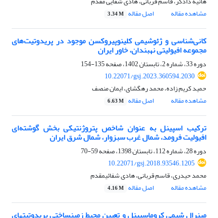
هانیه دادگر، قاسم قربانی، هادی شفایی مقدم
مشاهده مقاله
اصل مقاله
3.34 M
کانی‌شناسی و ژئوشیمی کلینوپیروکسن موجود در پریدوتیت‌های
مجموعه افیولیتی نهبندان، خاور ایران
دوره 33، شماره 2، تابستان 1402، صفحه
135-154
10.22071/gsj.2023.360594.2030
حمید کریم زاده، محمد رهگشای، ایمان منصف
مشاهده مقاله
اصل مقاله
6.63 M
ترکیب اسپینل به عنوان شاخص پتروژنتیکی بخش گوشته‌ای
افیولیت فرومد، شمال غرب سبزوار، شمال‌ شرق ایران
دوره 28، شماره 112، تابستان 1398، صفحه
59-70
10.22071/gsj.2018.93546.1205
محمد حیدری، قاسم قربانی، هادی شفائی‎مقدم
مشاهده مقاله
اصل مقاله
4.16 M
مینرال شیمی کروم‎اسپینل و تعیین محیط زمین‎ساختی پریدوتیت‎های