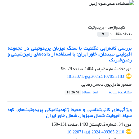
کلیدواژه‌ها =
پریدوتیت
تعداد مقالات:
9
بررسی کانه‌زایی مگنتیت با سنگ میزبان پریدوتیتی در مجموعه
افیولیتی نهبندان، خاور ایران: با استفاده از داده‌های زمین‌شیمی و
زمین‌فیزیک
دوره 35، شماره 3، پاییز 1404، صفحه
79-96
10.22071/gsj.2025.510705.2183
منصور عادل پور، محسن رضایی
مشاهده مقاله
اصل مقاله
10.26 M
ویژگی‌های کانی‌شناسی و محیط ژئودینامیکی پریدوتیت‌های کوه
سیاه، افیولیت شمال سبزوار، شمال خاور ایران
دوره 34، شماره 2، تابستان 1403، صفحه
131-150
10.22071/gsj.2024.409365.2110