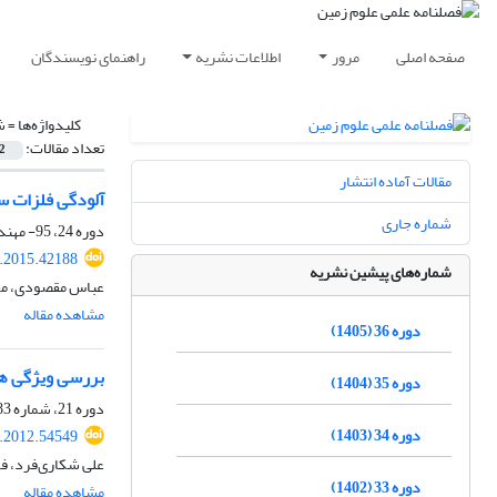
صفحه اصلی
مرور
اطلاعات نشریه
راهنمای نویسندگان
کلیدواژه‌ها =
ش
تعداد مقالات:
2
مقالات آماده انتشار
آلودگی فلزات س
شماره جاری
دوره 24، 95- مهندسی و محیط زیست، بهار 1394، صفحه
j.2015.42188
شماره‌های پیشین نشریه
عباس مقصودی، مجی
مشاهده مقاله
دوره 36 (1405)
بررسی ویژگی ها
دوره 35 (1404)
دوره 21، شماره 83، بهار 1391، صفحه
دوره 34 (1403)
j.2012.54549
علی شکاری‌فرد، فر
دوره 33 (1402)
مشاهده مقاله