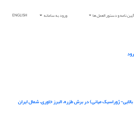
یین نامه و دستور العمل ها
ورود به سامانه
ENGLISH
رود
لایی- ژوراسیک میانی) در برش طزره، البرز خاوری، شمال ایران