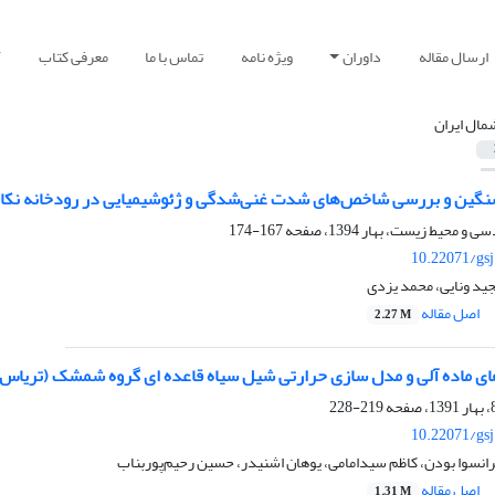
ارسال مقاله
داوران
ویژه نامه
تماس با ما
معرفی کتاب
آ
مال ایران
نگین و بررسی شاخص‌های شدت غنی‌شدگی و ژئوشیمیایی در رودخانه ‌نکا
167-174
10.22071/gs
د ونایی، محمد یزدی
اصل مقاله
2.27 M
ی ماده آلی و مدل سازی حرارتی شیل سیاه قاعده ای گروه شمشک (تریاس با
219-228
10.22071/gs
انسوا بودن، کاظم سیدامامی، یوهان اشنیدر، حسین رحیم‌پوربناب
اصل مقاله
1.31 M