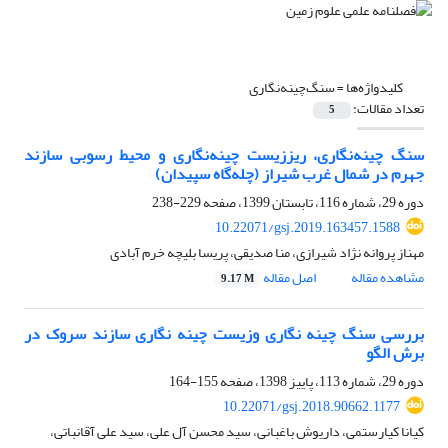
کلیدواژه‌ها =
سنگ‌چینه‌نگاری
تعداد مقالات:
5
سنگ چینه‌نگاری، ریززیست چینه‌نگاری و محیط رسوبی سازند
جهرم در شمال غرب شیراز (چله‌گاه سپیدان)
دوره 29، شماره 116، تابستان 1399، صفحه
229-238
10.22071/gsj.2019.163457.1588
مهناز پروانه نژاد شیرازی، منا صدیقی، پریسا بلیچه خرم ‌آبادی
مشاهده مقاله
اصل مقاله
9.17 M
بررسی سنگ چینه نگاری وزیست چینه نگاری سازند سروک در
برش الگو
دوره 29، شماره 113، پاییز 1398، صفحه
155-164
10.22071/gsj.2018.90662.1177
کیانا کیارستمی، داریوش باغبانی، سید محسن آل علی، سید علی آقانباتی،