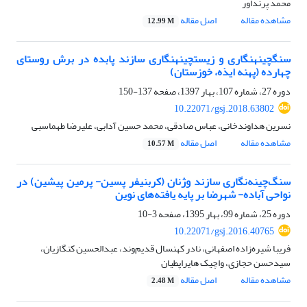
محمد پرنداور
مشاهده مقاله
اصل مقاله
12.99 M
سنگ‎چینه‎نگاری و زیست‎چینه‎نگاری سازند پابده در برش روستای
چهارده (پهنه ایذه، خوزستان)
دوره 27، شماره 107، بهار 1397، صفحه
137-150
10.22071/gsj.2018.63802
نسرین هداوندخانی، عباس صادقی، محمد حسین آدابی، علیرضا طهماسبی
مشاهده مقاله
اصل مقاله
10.57 M
سنگ‌چینه‌نگاری سازند وژنان (کربنیفر پسین- پرمین پیشین) در
نواحی آباده- شهرضا بر پایه یافته‌های نوین
دوره 25، شماره 99، بهار 1395، صفحه
3-10
10.22071/gsj.2016.40765
فریبا شیره‌زاده اصفهانی، نادر کهنسال قدیم‌وند، عبدالحسین کنگازیان،
سیدحسن حجازی، واچیک هایراپطیان
مشاهده مقاله
اصل مقاله
2.48 M