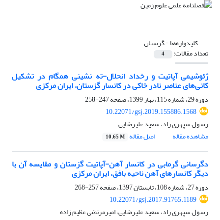
کلیدواژه‌ها =
گزستان
تعداد مقالات:
4
ژئوشیمی آپاتیت و رخداد انحلال-ته نشینی همگام در تشکیل
کانی‌های عناصر نادر خاکی در کانسار گزستان، ایران مرکزی
دوره 29، شماره 115، بهار 1399، صفحه
247-258
10.22071/gsj.2019.155886.1568
رسول سپهری راد، سعید علیرضایی
مشاهده مقاله
اصل مقاله
10.65 M
دگرسانی گرمابی در کانسار آهن-آپاتیت گزستان و مقایسه آن با
دیگر کانسارهای آهن ناحیه بافق، ایران مرکزی
دوره 27، شماره 108، تابستان 1397، صفحه
257-268
10.22071/gsj.2017.91765.1189
رسول سپهری راد، سعید علیرضایی، امیرمرتضی عظیم زاده