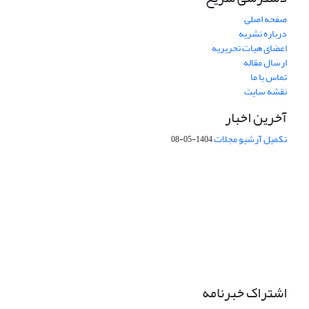
صفحه اصلی
درباره نشریه
اعضای هیات تحریریه
ارسال مقاله
تماس با ما
نقشه سایت
آخرین اخبار
تکمیل آرشیو مجلات
1404-05-08
شماره تماس: 64592299 -021
صندوق پستی:
131851494
پست الکترونیک:
faslnameh1370@yahoo.com
faslnameh@gsi.ir
آدرس سایت:
http://www.gsjournal.ir
اشتراک خبرنامه