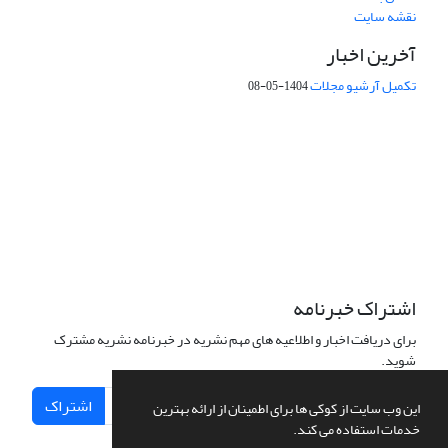
نقشه سایت
آخرین اخبار
تکمیل آرشیو مجلات
1404-05-08
شماره تماس: 64592299 -021
صندوق پستی:
131851494
پست الکترونیک:
faslnameh1370@yahoo.com
faslnameh@gsi.ir
آدرس سایت:
http://www.gsjournal.ir
اشتراک خبرنامه
برای دریافت اخبار و اطلاعیه های مهم نشریه در خبرنامه نشریه مشترک
شوید.
اشتراک
این وب سایت از کوکی ها برای اطمینان از ارائه بهترین
خدمات استفاده می کند.