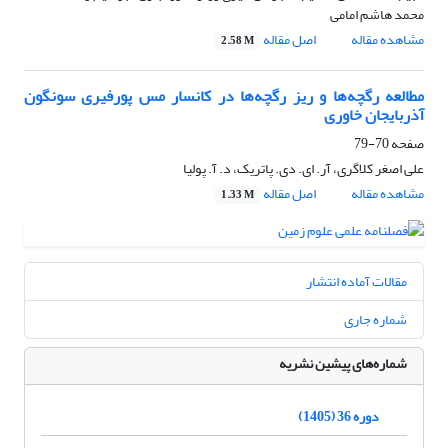
محمد هاشم امامی
مشاهده مقاله
اصل مقاله
2.58 M
مطالعه رگچه‌ها و ریز رگچه‌ها در کانسار مس پورفیری سونگون
آذربایجان خاوری
صفحه
70-79
علی اصغر کلاگری، آر. ای. دی. پاتریک، د. آ. پولیا
مشاهده مقاله
اصل مقاله
1.33 M
مقالات آماده انتشار
شماره جاری
شماره‌های پیشین نشریه
دوره 36 (1405)