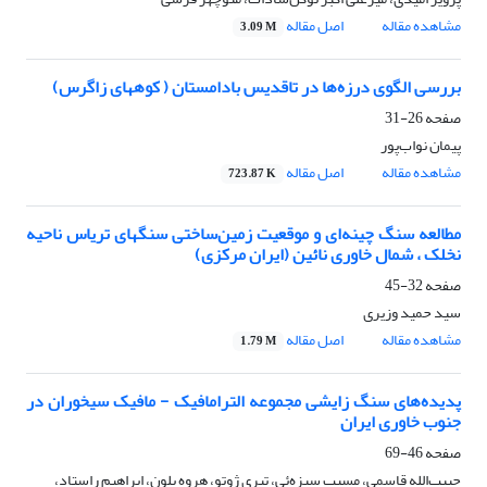
مشاهده مقاله
اصل مقاله
3.09 M
بررسی الگوی درزه‌ها در تاقدیس بادامستان ( کوههای زاگرس)
صفحه
26-31
پیمان نواب‌پور
مشاهده مقاله
اصل مقاله
723.87 K
مطالعه سنگ چینه‌ای و موقعیت زمین‌ساختی سنگهای تریاس ناحیه
نخلک ، شمال خاوری نائین (ایران مرکزی)
صفحه
32-45
سید حمید وزیری
مشاهده مقاله
اصل مقاله
1.79 M
پدیده‌های سنگ زایشی مجموعه الترامافیک - مافیک سیخوران در
جنوب خاوری ایران
صفحه
46-69
حبیب‌الله قاسمی، مسیب سبزه‌ئی، تیری ژوتو، هروه بلون، ابراهیم راستاد،