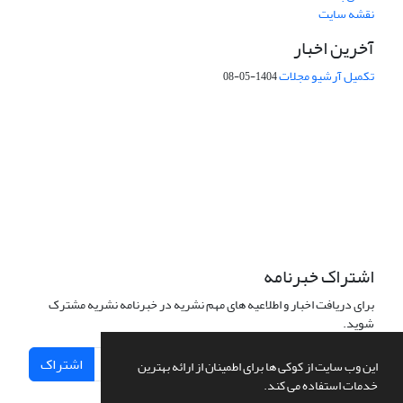
نقشه سایت
آخرین اخبار
تکمیل آرشیو مجلات
1404-05-08
شماره تماس: 64592299 -021
صندوق پستی:
131851494
پست الکترونیک:
faslnameh1370@yahoo.com
faslnameh@gsi.ir
آدرس سایت:
http://www.gsjournal.ir
اشتراک خبرنامه
برای دریافت اخبار و اطلاعیه های مهم نشریه در خبرنامه نشریه مشترک
شوید.
اشتراک
این وب سایت از کوکی ها برای اطمینان از ارائه بهترین
خدمات استفاده می کند.