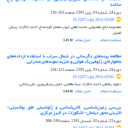
‌ساغند
دوره 24، شماره 93، پاییز 1393، صفحه
201-210
10.22071/gsj.2014.43560
معصومه خلج معصومی، محمد لطفی، ایوب معمار کوچه‌باغ، احمد خاکزاد، پیمان
افضل
مشاهده مقاله
اصل مقاله
3.45 M
مطالعه پهنه‌‌های دگرسانی در شمال سراب با استفاده ازداده‌های
ماهواره‌ای، ژئوفیزیک هوایی و تجزیه نمونه‌های صحرایی
دوره 24، شماره 93، پاییز 1393، صفحه
221-234
10.22071/gsj.2014.43562
داوود رفاهی، احمد خاکزاد، نیما نظافتی، خلیل بهارفیروزی، علی بیاتانی
مشاهده مقاله
اصل مقاله
3.64 M
بررسی زمین‌شناسی، کانی‌شناسی و ژئوشیمی افق بوکسیتی-
لاتریتی محور دیلمان- اشکورات در البرز مرکزی
دوره 23، شماره 92، تابستان 1393، صفحه
199-208
10.22071/gsj.2014.43702