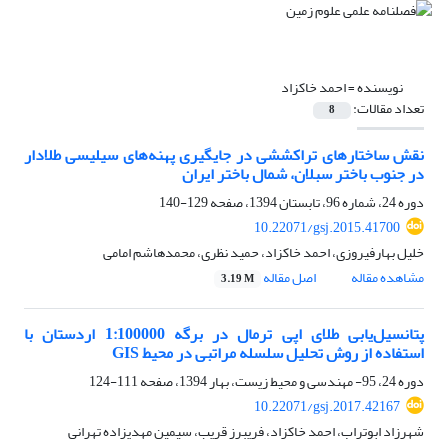
نویسنده =
احمد خاکزاد
تعداد مقالات:
8
نقش ساختارهای تراکششی در جایگیری پهنه‌های سیلیسی طلادار
در جنوب باختر سبلان، شمال باختر ایران
دوره 24، شماره 96، تابستان 1394، صفحه
129-140
10.22071/gsj.2015.41700
خلیل بهارفیروزی، احمد خاکزاد، حمید نظری، محمد‌هاشم امامی
مشاهده مقاله
اصل مقاله
3.19 M
پتانسیل‌یابی طلای اپی ترمال در برگه 1:100000 اردستان با
استفاده از روش تحلیل سلسله مراتبی در محیط GIS
دوره 24، 95- مهندسی و محیط زیست، بهار 1394، صفحه
111-124
10.22071/gsj.2017.42167
شهرزاد ابوتراب، احمد خاکزاد، فریبرز قریب، سیمین مهدیزاده تهرانی