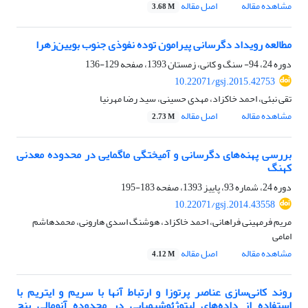
مشاهده مقاله
اصل مقاله
3.68 M
مطالعه رویداد دگرسانی پیرامون توده نفوذی جنوب بویین‌زهرا
دوره 24، 94- سنگ و کانی، زمستان 1393، صفحه
129-136
10.22071/gsj.2015.42753
تقی نبئی، احمد خاکزاد، مهدی حسینی، سید رضا مهرنیا
مشاهده مقاله
اصل مقاله
2.73 M
بررسی پهنه‌های دگرسانی و آمیختگی ماگمایی در محدوده معدنی
کهنگ
دوره 24، شماره 93، پاییز 1393، صفحه
183-195
10.22071/gsj.2014.43558
مریم فرمهینی فراهانی، احمد خاکزاد، هوشنگ اسدی هارونی، محمدهاشم
امامی
مشاهده مقاله
اصل مقاله
4.12 M
روند کانی‌سازی عناصر پرتوزا و ارتباط آنها با سریم و ایتریم با
استفاده از داده‌های لیتوژئوشیمیایی در محدوده آنومالی پنج