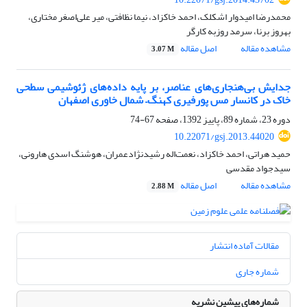
محمدرضا امیدوار اشکلک، احمد خاکزاد، نیما نظافتی، میر علی‌اصغر مختاری،
بهروز برنا، سرمد روزبه کارگر
مشاهده مقاله
اصل مقاله
3.07 M
جدایش بی‌هنجاری‌های عناصر، بر پایه داده‌های ژئوشیمی سطحی
خاک در کانسار مس پورفیری کهنگ– شمال خاوری اصفهان
دوره 23، شماره 89، پاییز 1392، صفحه
67-74
10.22071/gsj.2013.44020
حمید هراتی، احمد خاکزاد، نعمت‌اله رشیدنژادعمران، هوشنگ اسدی هارونی،
سیدجواد مقدسی
مشاهده مقاله
اصل مقاله
2.88 M
مقالات آماده انتشار
شماره جاری
شماره‌های پیشین نشریه