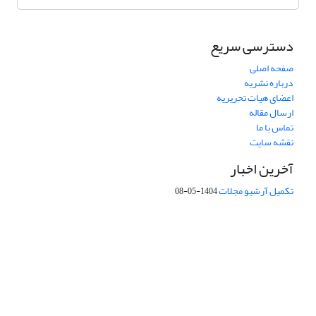
دسترسی سریع
صفحه اصلی
درباره نشریه
اعضای هیات تحریریه
ارسال مقاله
تماس با ما
نقشه سایت
آخرین اخبار
تکمیل آرشیو مجلات
1404-05-08
شماره تماس: 64592299 -021
صندوق پستی:
131851494
پست الکترونیک:
faslnameh1370@yahoo.com
faslnameh@gsi.ir