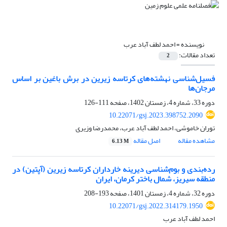
نویسنده =
احمد لطف آباد عرب
تعداد مقالات:
2
فسیل‌شناسی نهشته‌های کرتاسه زیرین در برش باغین بر اساس
مرجان‌ها
دوره 33، شماره 4، زمستان 1402، صفحه
111-126
10.22071/gsj.2023.398752.2090
توران خاموشی، احمد لطف آباد عرب، محمدرضا وزیری
مشاهده مقاله
اصل مقاله
6.13 M
رده‌بندی و بوم‌شناسی دیرینه خارداران کرتاسه زیرین (آپتین) در
منطقه سیریز، شمال باختر کرمان، ایران
دوره 32، شماره 4، زمستان 1401، صفحه
193-208
10.22071/gsj.2022.314179.1950
احمد لطف آباد عرب