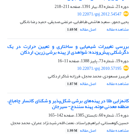
دوره 21، شماره 83، بهار 1391، صفحه
211-218
10.22071/gsj.2012.54547
یحیی جمور، سعید هاشمی طباطبایی، مرتضی صدیقی، حمید رضا نانکلی
مشاهده مقاله
اصل مقاله
1.69 M
بررسی تغییرات شیمیایی و ساختاری و تعیین حرارت در یک
دگرشکلی پیش‌رونده: شواهدی از پهنه برشی زرین، اردکان
دوره 19، شماره 73، پاییز 1388، صفحه
11-16
10.22071/gsj.2010.57195
فریبرز مسعودی، محمد محجل، فرزانه شاکر اردکانی
مشاهده مقاله
اصل مقاله
1.87 M
کانه‌زایی طلا در پهنه‌های برشی شکل‌پذیر و شکنای کانسار چاه‌باغ،
منطقه معدنی موته، پهنه سنندج- سیرجان
دوره 15، شماره 60، تابستان 1385، صفحه
142-165
حسین کوهستانی، ابراهیم راستاد، نعمت الله رشیدنژاد عمران، محمد محجل
مشاهده مقاله
اصل مقاله
1.99 M