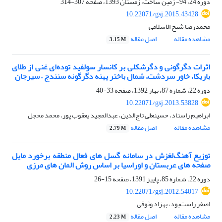
دوره 24، 94- زمین ساخت، زمستان 1393، صفحه
307-314
10.22071/gsj.2015.43428
محمدرضا شیخ الاسلامی
مشاهده مقاله
اصل مقاله
3.15 M
اثرات دگرگونی و دگرشکلی بر کانسار سولفید توده‌ای غنی از طلای
باریکا، خاور سردشت، شمال باختر پهنه دگرگونه سنندج – سیرجان
دوره 22، شماره 87، بهار 1392، صفحه
33-40
10.22071/gsj.2013.53828
ابراهیم راستاد، حسینعلی تاج‌الدین، عبدالمجید یعقوب پور، محمد محجل
مشاهده مقاله
اصل مقاله
2.79 M
توزیع آهنگ‌لغزش در سامانه گسل های فعال منطقه برخورد مایل
صفحه های عربستان و اوراسیا بر اساس روش المان های مرزی
دوره 22، شماره 85، پاییز 1391، صفحه
15-26
10.22071/gsj.2012.54017
اصغر راست‌بود، بهزاد وثوقی
مشاهده مقاله
اصل مقاله
2.23 M