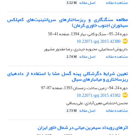
مشاهده مقاله
اصل مقاله
3.52 M
مطالعه سنگ‎نگاری و ریزساختار‌های سرپانتینیت‌های کمپلکس
سیخوران (جنوب خاوری کرمان)
دوره 24، 95- سنگ و کانی، بهار 1394، صفحه
41-50
10.22071/gsj.2015.42380
داریوش اسماعیلی، محبوبه حیدری، رضا مقدور مشهور
مشاهده مقاله
اصل مقاله
2.74 M
تعیین شرایط دگرشکلی پهنه گسل مشا با استفاده از دادههای
ریزساختاری و میانبارهای سیال
دوره 24، 94- زمین ساخت، زمستان 1393، صفحه
87-97
10.22071/gsj.2015.43382
محسن احتشامی معین‌آبادی، علی یساقی
مشاهده مقاله
اصل مقاله
2.73 M
اثرهای رویداد سیمرین میانی در شمال خاور ایران