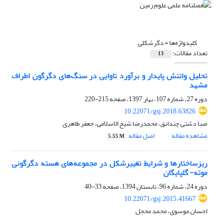
کلیدواژه‌ها =
دگرشکلی
تعداد مقالات:
13
تحلیل واتنش پایدار و برآورد تاوایی در سنگ‌های دگرگون اطراف
مشهد
دوره 27، شماره 107، بهار 1397، صفحه
215-220
10.22071/gsj.2018.63826
صبا دشتی چندانق، محمدرضا شیخ الاسلامی، جعفر طاهری
مشاهده مقاله
اصل مقاله
5.55 M
ریزساختار‌ها و شرایط تغییرشکل در مجموعه‌های هسته دگرگونی
موته- گلپایگان
دوره 24، شماره 96، تابستان 1394، صفحه
33-40
10.22071/gsj.2015.41667
احسان موسوی، محمد محجل