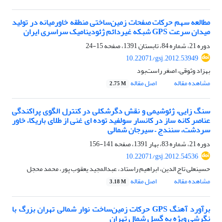
مطالعه سهم حرکات صفحات زمین‌ساختی منطقه خاورمیانه در تولید
میدان سرعت GPS شبکه غیردائم ژئودینامیک سراسری ایران
دوره 21، شماره 84، تابستان 1391، صفحه
15-24
10.22071/gsj.2012.53949
بهزاد وثوقی، اصغر راست‌بود
مشاهده مقاله
اصل مقاله
2.75 M
سنگ زایی، ژئوشیمی و نقش دگرشکلی در کنترل الگوی پراکندگی
عناصر کانه ساز در کانسار سولفید توده ای غنی از طلای باریکا، خاور
سردشت، سنندج – سیرجان شمالی
دوره 21، شماره 83، بهار 1391، صفحه
141-156
10.22071/gsj.2012.54536
حسینعلی تاج الدین، ابراهیم راستاد، عبدالمجید یعقوب پور، محمد محجل
مشاهده مقاله
اصل مقاله
3.18 M
برآورد آهنگ GPS حرکات زمین‌ساخت نوار شمالی تهران بزرگ با
نگرشی ویژه به گسل شمال تهران