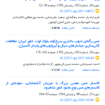
دوره 26، شماره 102، زمستان 1395، صفحه
39-52
10.22071/gsj.2017.44072
فریبا پادیار، محمد رهگشای، سعید علیرضایی، محمد پورمعافی، الکساندر
تورینتا، الویه واندرحقی، ماری کمیل کومون
مشاهده مقاله
اصل مقاله
4.88 M
مس رگه‌ای جنوب باختری سرخ‌کوه، بلوک لوت، خاور ایران: مطالعات
کانی‌سازی، میانبارهای سیال و ایزوتوپ‌های پایدار اکسیژن
دوره 26، شماره 102، زمستان 1395، صفحه
165-176
10.22071/gsj.2017.44144
احمد حسینخانی، محمدحسن کریم‌پور، آزاده ملک‌زاده شفارودی
مشاهده مقاله
اصل مقاله
4.72 M
کانسار مس معدن بزرگ با میزبان آتشفشانی، نمونه‌ای از
کانسارهای مس نوع مانتو، خاور شاهرود
دوره 25، شماره 98، زمستان 1394، صفحه
93-104
10.22071/gsj.2016.41166