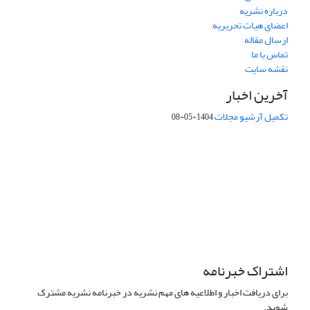
درباره نشریه
اعضای هیات تحریریه
ارسال مقاله
تماس با ما
نقشه سایت
آخرین اخبار
تکمیل آرشیو مجلات
1404-05-08
شماره تماس: 64592299 -021
صندوق پستی:
131851494
پست الکترونیک:
faslnameh1370@yahoo.com
faslnameh@gsi.ir
آدرس سایت:
http://www.gsjournal.ir
اشتراک خبرنامه
برای دریافت اخبار و اطلاعیه های مهم نشریه در خبرنامه نشریه مشترک
شوید.