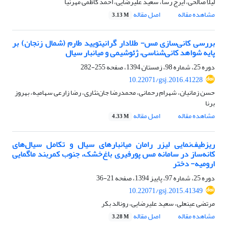
لیلا صالحی، ایرج رسا، سعید علیرضایی، احمد کاظمی مهرنیا
مشاهده مقاله
اصل مقاله
3.13 M
بررسی کانی‌سازی مس- طلادار گرانیتویید طارم (شمال زنجان) بر
پایه شواهد کانی‌شناسی، ژئوشیمی و میانبار سیال
دوره 25، شماره 98، زمستان 1394، صفحه
255-282
10.22071/gsj.2016.41228
حسن زمانیان، شهرام رحمانی، محمدرضا جان‌نثاری، رضا زارعی سهامیه، بهروز
برنا
مشاهده مقاله
اصل مقاله
4.33 M
ریزطیف‌نمایی لیزر رامان میانبارهای سیال و تکامل سیال‌های
کانه‌ساز در سامانه مس پورفیری باغ‌خشک، جنوب کمربند ماگمایی
ارومیه- دختر
دوره 25، شماره 97، پاییز 1394، صفحه
21-36
10.22071/gsj.2015.41349
مرتضی عین‎علی، سعید علیرضایی، رونالد بکر
مشاهده مقاله
اصل مقاله
3.28 M