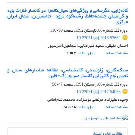
کانه‌زایی، دگرسانی و ویژگی‌های سیال‌کانه‌زا در کانسار فلزات پایه
و گرانبهای چشمه‌حافظ، رشته‌کوه ترود- چاه‌‌شیرین، شمال ایران
مرکزی
دوره 22، شماره 88، تابستان 1392، صفحه
99-110
10.22071/gsj.2013.53682
احسان حقیقی، سعید علیرضایی، اسماعیل اشرف‌پور
مشاهده مقاله
اصل مقاله
3.38 M
سنگ‌نگاری، ژئوشیمی، کانی⁮شناسی، مطالعه میانبارهای سیال و
تعیین نوع کانه⁮زایی کانسار مس ورزگ- قاین
دوره 22، شماره 86، زمستان 1391، صفحه
47-58
10.22071/gsj.2012.54056
وحیده علی⁮زاده، مرتضی مؤمن⁮زاده، محمدهاشم امامی
مشاهده مقاله
اصل مقاله
743.92 K
مقالات آماده انتشار