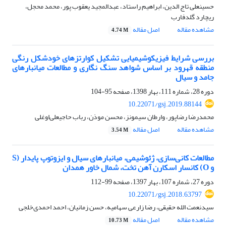
حسینعلی تاج الدین، ابراهیم راستاد، عبدالمجید یعقوب پور، محمد محجل،
ریچارد گلدفارب
مشاهده مقاله
اصل مقاله
4.74 M
بررسی شرایط فیزیکوشیمیایی تشکیل کوارتزهای خودشکل رنگی
منطقه قهرود بر اساس شواهد سنگ نگاری و مطالعات میانبارهای
جامد و سیال
دوره 28، شماره 111، بهار 1398، صفحه
95-104
10.22071/gsj.2019.88144
محمدرضا رضاپور، وارطان سیمونز، محسن موذن، رباب حاجی‎علی‌اوغلی
مشاهده مقاله
اصل مقاله
3.54 M
مطالعات کانی‌سازی، ژئوشیمی، میانبارهای سیال و ایزوتوپ پایدار (S
و O) کانسار اسکارن آهن تخت، شمال ‌خاور همدان
دوره 27، شماره 107، بهار 1397، صفحه
99-112
10.22071/gsj.2018.63797
سیدنعمت‏ الله حقیقی، رضا زارعی سهامیه، حسن زمانیان، احمد احمدی‌خلجی
مشاهده مقاله
اصل مقاله
10.73 M