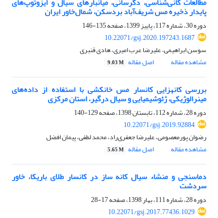
مطالعات کانی‌شناسی، دگرسانی، میانبارهای سیال و ایزوتوپ‌های
پایدار ذخیره مس شریف‌آباد بردسکن، شمال‌خاور ایران
دوره 30، شماره 117، پاییز 1399، صفحه
135-146
10.22071/gsj.2020.197243.1687
سوسن ابراهیمی، علیرضا عرب امیری، هادی قنبری
مشاهده مقاله
اصل مقاله
9.03 M
بررسی کانه‎زایی کانسار مس خانکشی با استفاده از داده‌های
مینرالوژیکی، ژئوشیمیایی و سیال درگیر، استان مرکزی
دوره 28، شماره 112، تابستان 1398، صفحه
129-140
10.22071/gsj.2019.92884
رضوان پورمعصومی، علیرضا جعفری‌راد، محمد لطفی، پیمان افضل
مشاهده مقاله
اصل مقاله
5.65 M
دماسنجی و منشاء سیال کانه ساز در کانسار طلای باریکا، خاور
سردشت
دوره 28، شماره 111، بهار 1398، صفحه
17-28
10.22071/gsj.2017.77436.1029