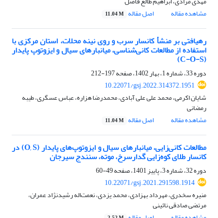
مهدی مرادی، ابراهیم طالع فاضل
مشاهده مقاله
اصل مقاله
11.04 M
رهیافتی بر منشأ کانسار سرب و روی نینه محلات، استان مرکزی با
استفاده از مطالعات کانی‌شناسی، میانبارهای سیال و ایزوتوپ پایدار
(C-O-S)
دوره 33، شماره 1، بهار 1402، صفحه
197-212
10.22071/gsj.2022.314372.1951
شایان اکرمی، محمد علی علی آبادی، محمدرضا هزاره، عباس عسگری، طیبه
رمضانی
مشاهده مقاله
اصل مقاله
11.04 M
مطالعات کانی‌زایی، میانبارهای سیال و ایزوتوپ‌های پایدار (O, S) در
کانسار طلای کوه‌زایی گدارسرخ، موته، سنندج سیرجان
دوره 32، شماره 3، پاییز 1401، صفحه
49-60
10.22071/gsj.2021.291598.1914
منیره سخدری، مهرداد بهزادی، محمد یزدی، نعمت‌اله رشیدنژاد عمران،
مرتضی صادقی نائینی
مشاهده مقاله
اصل مقاله