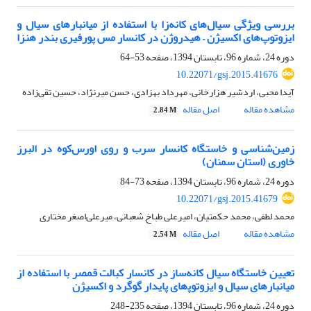
بررسی ویژگی سیال‌های کانه‌زا با استفاده از میانبارهای سیال و
ایزوتوپ‌های اکسیژن – هیدروژن در کانسار مس پورفیری بندر هنزا
دوره 24، شماره 96، تابستان 1394، صفحه
53-64
10.22071/gsj.2015.41676
آیدا محبی، اردشیر هزارخانی، مهرداد بهزادی، حسن میرنژاد، حسین تقی‌زاده
مشاهده مقاله
اصل مقاله
2.84 M
زمین‌شناسی و خاستگاه کانسار سرب و روی اورس‌کوه در البرز
خاوری (استان سمنان)
دوره 24، شماره 96، تابستان 1394، صفحه
73-84
10.22071/gsj.2015.41679
محمد لطفی، محمد حکمتیان، امیرعلی طباخ شعبانی، میرعلی‌اصغر مختاری
مشاهده مقاله
اصل مقاله
2.54 M
تعیین خاستگاه سیال کانه‌ساز در کانسار کبالت قمصر با استفاده از
میانبارهای سیال و ایزوتوپ‎‍‌های پایدار گوگرد و اکسیژن
دوره 24، شماره 96، تابستان 1394، صفحه
235-248