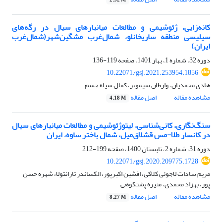
2.52 M
کانه‌زایی، ژئوشیمی و مطالعات میانبارهای سیال در رگه‌های
سیلیسی منطقه ساریخانلو، شمال‌غرب مشگین‌شهر(شمال‌غرب
ایران)
دوره 32، شماره 1، بهار 1401، صفحه
119-136
10.22071/gsj.2021.253954.1856
هادی محمدیان، وارطان سیمونز، کمال سیاه چشم
مشاهده مقاله
اصل مقاله
4.18 M
سنگ‌نگاری، کانی‌شناسی، لیتوژئوشیمی و مطالعات میانبارهای سیال
در کانسار طلا-مس قشلاق‌میل، شمال باختر ساوه، ایران
دوره 31، شماره 2، تابستان 1400، صفحه
199-212
10.22071/gsj.2020.209775.1728
مریم سادات لاجوئی کلاکی، افشین اکبرپور، الکساندر تارانتولا، شهره حسن
پور، بهزاد محمدی، منیره پشتکوهی
مشاهده مقاله
اصل مقاله
8.27 M