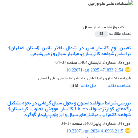
کلیدواژه‌ها =
میانبار سیال
تعداد مقالات:
25
تعیین نوع کانسار مس در شمال باختر نائین (استان اصفهان):
براساس شواهد کانی‌سازی، میانبار سیال و زمین‌شیمی
دوره 35، شماره 2، تابستان 1404، صفحه
37-64
10.22071/gsj.2025.471833.2154
فرزانه خادمیان، زهرا اعلمی نیا، علیرضا ندیمی، علی قاسمی
مشاهده مقاله
اصل مقاله
11 M
بررسی شرایط سولفیداسیون و تحول سیال گرمابی در نحوه تشکیل
رگه‌های کوارتز-سولفید± طلا کانسار موچش (جنوب کردستان):
شواهد کانه‌زایی، میانبارهای سیال و ایزوتوپ پایدار گوگرد
دوره 34، شماره 3، پاییز 1403، صفحه
17-34
10.22071/gsj.2024.416998.2115