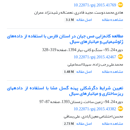
10.22071/gsj.2015.41769
هادی محمددوست، مجید قادری، نعمت‌اله رشیدنژاد عمران
مشاهده مقاله
اصل مقاله
3.1 M
مطالعه کانه‌زایی مس جیان در استان فارس با استفاده از داده‌های
ژئوشیمیایی و میانبارهای سیال
دوره 24، 95- سنگ و کانی، بهار 1394، صفحه
319-328
10.22071/gsj.2015.42467
محمدعلی رجب زاده، سهیلا اسماعیلی
مشاهده مقاله
اصل مقاله
1.48 M
تعیین شرایط دگرشکلی پهنه گسل مشا با استفاده از دادههای
ریزساختاری و میانبارهای سیال
دوره 24، 94- زمین ساخت، زمستان 1393، صفحه
87-97
10.22071/gsj.2015.43382
محسن احتشامی معین‌آبادی، علی یساقی
مشاهده مقاله
اصل مقاله
2.73 M