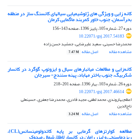
کانه زایی و ویژگی های ژئوشیمیایی سیال‎های کانسنگ ساز در منطقه
بحرآسمان، جنوب خاور کمربند ماگمایی کرمان
دوره 27، شماره 105، پاییز 1396، صفحه
143-156
10.22071/gsj.2017.54183
محمدرضا حسینی، سعید علیرضایی، جمشید حسن زاده
مشاهده مقاله
اصل مقاله
7.47 M
کانه‌زایی و مطالعات میانبارهای سیال و ایزوتوپ گوگرد در کانسار
شکربیگ، جنوب ‌باختر مهاباد، پهنه سنندج- سیرجان
دوره 26، شماره 103، بهار 1396، صفحه
201-218
10.22071/gsj.2017.46614
اعظم بهاروندی، محمد لطفی، مجید قادری، محمدرضا جعفری، حسینعلی
تاج‌الدین
مشاهده مقاله
اصل مقاله
3.24 M
مطالعه کوارتزهای گرمابی بر پایه کاتدولومینسانس(CL)،
ریزدماسنجی و لیزر رامان در کانسار لاطلا، شمال میدوک