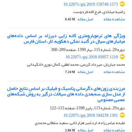
10.22071/gsj.2019.158749.1573
راضیه مهابادی، فرج الله فردوست
مشاهده مقاله
اصل مقاله
6.45 M
ویژگی های ترموبارومتری کانه زایی دیرزاد بر اساس داده‌های
میانبارهای سیال در گنبد نمکی دهکویه، لار، استان فارس
دوره 29، شماره 115، بهار 1399، صفحه
289-300
10.22071/gsj.2018.93957.1210
محمد جباریان، مهرداد کریمی، محمد لطفی، کمال نوری خانکهدانی
مشاهده مقاله
اصل مقاله
7.24 M
مرزبندی زون‌های دگرسانی پتاسیک و فیلیک بر اساس نتایج حاصل
از مدل سازی سه‌بعدی داده های سیالات درگیر به روش شبکه‌های
عصبی مصنوعی
دوره 29، شماره 113، پاییز 1398، صفحه
115-122
10.22071/gsj.2018.104239.1301
ملیحه عباس زاده، اردشیر هزارخانی، سعید سلطانی محمدی
مشاهده مقاله
اصل مقاله
2.06 M