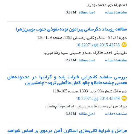
اعظم زاهدی، محمد بومری
مشاهده مقاله
اصل مقاله
3.06 M
مطالعه رویداد دگرسانی پیرامون توده نفوذی جنوب بویین‌زهرا
دوره 24، 94- سنگ و کانی، زمستان 1393، صفحه
129-136
10.22071/gsj.2015.42753
تقی نبئی، احمد خاکزاد، مهدی حسینی، سید رضا مهرنیا
مشاهده مقاله
اصل مقاله
2.73 M
بررسی سامانه کانه‌زایی فلزات پایه و گرانبها در محدوده‌های
معدنی چشمه‌حافظ و چالو، کمان ماگمایی ترود- چاه‌شیرین
دوره 24، شماره 93، پاییز 1393، صفحه
105-118
10.22071/gsj.2014.43549
بهزاد مهرابی، مجید قاسمی‌سیانی، ابراهیم طالع‌فاضل
مشاهده مقاله
اصل مقاله
3.89 M
مراحل و شرایط کانی‌سازی اسکارن آهن دردوی بر اساس شواهد