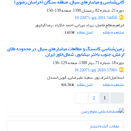
کانی‌شناسی و میانبارهای سیال، منطقه سنگان (خراسان رضوی)
دوره 21، شماره 82، زمستان 1390، صفحه
139-150
10.22071/gsj.2011.54450
ابراهیم طالع فاضل، بهزاد مهرابی، احمد خاکزاد، رضا کیانپور
مشاهده مقاله
اصل مقاله
1.65 M
زمین‌شناسی کانسنگ و مطالعات میانبارهای سیال در محدوده طلای
ارغش، جنوب باختر نیشابور، شمال‌خاور ایران
دوره 18، شماره 71، بهار 1388، صفحه
129-136
10.22071/gsj.2010.57001
اسماعیل اشرف پور، سعید علیرضایی، کوین انسدل
مشاهده مقاله
اصل مقاله
921.76 K
2
1
مقالات آماده انتشار