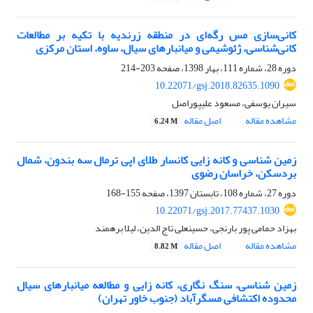
کانی‌سازی مس رگه‌ای در منطقه‌ زرندیه با تکیه بر مطالعات
کانی‌شناسی، ژئوشیمی و میانبارهای سیال، ساوه، استان مرکزی
دوره 28، شماره 111، بهار 1398، صفحه
203-214
10.22071/gsj.2018.82635.1090
سیران یوسفی، مسعود علیپوراصل
مشاهده مقاله
اصل مقاله
6.24 M
زمین شناسی و کانه زایی کانسار طلای اپی ترمال سه بندون، شمال
بردسکن، خراسان رضوی
دوره 27، شماره 108، تابستان 1397، صفحه
155-168
10.22071/gsj.2017.77437.1030
بهزاد حمامی پور بارنجی، حسینعلی تاج الدین، لیلا برهمند
مشاهده مقاله
اصل مقاله
8.82 M
زمین شناسی، سنگ نگاری، کانه زایی و مطالعه میانبارهای سیال
محدوده اکتشافی مسگرآباد (جنوب خاور تهران)