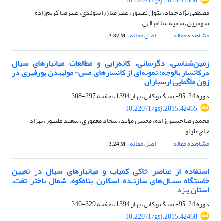
10.22071/gsj.2015.41386
مصطفی نژادحداد، بتول تقی‎پور، علیرضا زراسوندی، علیرضا کریم‌زاده
سومرین، سمیه سلامب‎الهی
مشاهده مقاله
اصل مقاله
2.82 M
زمین‌شناسی، دگرسانی، کانه‌زایی و مطالعات میانبارهای سیال
درکانسار بالوجه؛ نمونه‌ای از کانسارهای مس- مولیبدن پورفیری در
زون ماگمایی ارسباران
دوره 24، 95- سنگ و کانی، بهار 1394، صفحه
297-308
10.22071/gsj.2015.42465
محمد‌رضا حسین‌زاده، محسن مؤید، سجاد مغفوری، سعید علیپور، بهزاد
حاج‌علیلو
مشاهده مقاله
اصل مقاله
2.24 M
استفاده از عناصر خاکی کمیاب و میانبارهای سیال در تعیین
خاستگاه سیـال‌های سازنـده اسکارن پناه‌کوه، شمال باختر تفت،
استان یـزد
دوره 24، 95- سنگ و کانی، بهار 1394، صفحه
329-340
10.22071/gsj.2015.42468