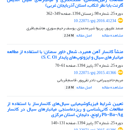
گارنت بابا نظر (تکاب، استان آذربایجان غربی)
دوره 25، شماره 98، زمستان 1394، صفحه
349-362
10.22071/gsj.2016.41234
صمد علیپور، پریوا شیرمحمدی، یوسف رحیم سوری، هاشم باقری
مشاهده مقاله
اصل مقاله
2.54 M
منشأ کانسار آهن همیرد، شمال خاور سمنان: با استفاده از مطالعه
میانبارهای سیال و ایزوتوپ‌های پایدار (S, C, O)
دوره 25، شماره 97، پاییز 1394، صفحه
61-70
10.22071/gsj.2015.41366
مریم حاجی‎بهرامی، نادر تقی‌پور، قاسم قربانی
مشاهده مقاله
اصل مقاله
2.8 M
تعیین شرایط فیزیکوشیمیایی سیال‌های کانسارساز با استفاده از
مطالعات کانی‌شناسی و ریزدماسنجی میانبارهای سیال در کانسار
Pb-Ba-Ag راونج، دلیجان، استان مرکزی
دوره 25، شماره 97، پاییز 1394، صفحه
131-140