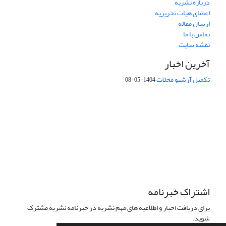
درباره نشریه
اعضای هیات تحریریه
ارسال مقاله
تماس با ما
نقشه سایت
آخرین اخبار
تکمیل آرشیو مجلات
1404-05-08
شماره تماس: 64592299 -021
صندوق پستی:
131851494
پست الکترونیک:
faslnameh1370@yahoo.com
faslnameh@gsi.ir
آدرس سایت:
http://www.gsjournal.ir
اشتراک خبرنامه
برای دریافت اخبار و اطلاعیه های مهم نشریه در خبرنامه نشریه مشترک
شوید.