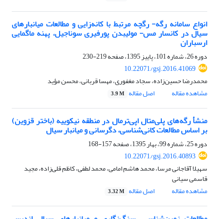
انواع سامانه رگه- رگچه مرتبط با کانه‌زایی و مطالعات میانبارهای
سیال در کانسار مس- مولیبدن پورفیری سوناجیل، پهنه ماگمایی
ارسباران
دوره 26، شماره 101، پاییز 1395، صفحه
219-230
10.22071/gsj.2016.41069
محمد‌رضا حسین‌زاده، سجاد مغفوری، مهسا قربانی، محسن مؤید
مشاهده مقاله
اصل مقاله
3.9 M
منشأ رگه‌های پلی‌متال اپی‌ترمال در منطقه نیکوییه (باختر قزوین)
بر اساس مطالعات کانی‌شناسی، دگرسانی و میانبار سیال
دوره 25، شماره 99، بهار 1395، صفحه
157-168
10.22071/gsj.2016.40893
سهیلا آقاجانی مرسا، محمد هاشم امامی، محمد لطفی، کاظم قلی‌زاده، مجید
قاسمی سیانی
مشاهده مقاله
اصل مقاله
3.32 M
مطالعات زمین‌شناسی، سنگ‌نگاری و میانبارهای سیال اندیس