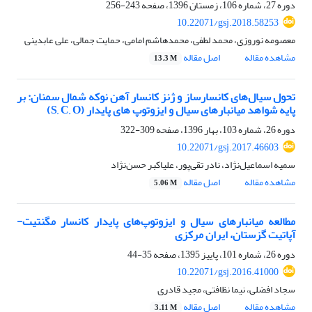
دوره 27، شماره 106، زمستان 1396، صفحه
243-256
10.22071/gsj.2018.58253
معصومه نوروزی، محمد لطفی، محمدهاشم امامی، حمایت جمالی، علی عابدینی
مشاهده مقاله
اصل مقاله
13.3 M
تحول سیال‌های کانسارساز و ژنز کانسار آهن نوکه شمال سمنان: بر
پایه شواهد میانبارهای سیال و ایزوتوپ های پایدار (S, C, O)
دوره 26، شماره 103، بهار 1396، صفحه
309-322
10.22071/gsj.2017.46603
سمیه اسماعیل‌نژاد، نادر تقی‌پور، علی‎اکبر حسن‌نژاد
مشاهده مقاله
اصل مقاله
5.06 M
مطالعه میانبارهای سیال و ایزوتوپ‌های پایدار کانسار مگنتیت-
آپاتیت گزستان، ایران مرکزی
دوره 26، شماره 101، پاییز 1395، صفحه
35-44
10.22071/gsj.2016.41000
سجاد افضلی، نیما نظافتی، مجید قادری
مشاهده مقاله
اصل مقاله
3.11 M