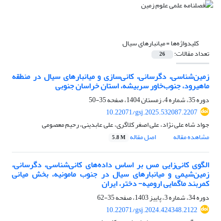
کلیدواژه‌ها =
میانبارهای سیال
تعداد مقالات:
26
زمین‌شناسی، دگرسانی، کانی‌سازی و میانبارهای سیال در منطقه
ماهیرود، جنوب‌خاور سربیشه، استان خراسان جنوبی
دوره 35، شماره 4، زمستان 1404، صفحه
35-50
10.22071/gsj.2025.532087.2207
جواد شاه علی نژاد، علی اصغر کلاگری، علی عابدینی، رحیم معصومی
مشاهده مقاله
اصل مقاله
5.8 M
الگوی کانی‌زایی مس بر اساس داده‌های کانی‌شناسی، دگرسانی،
زمین‌شیمی و میانبارهای سیال در جنوب مامونیه، بخش میانی
کمربند ماگمایی ارومیه- دختر، ایران
دوره 34، شماره 3، پاییز 1403، صفحه
35-62
10.22071/gsj.2024.424348.2122