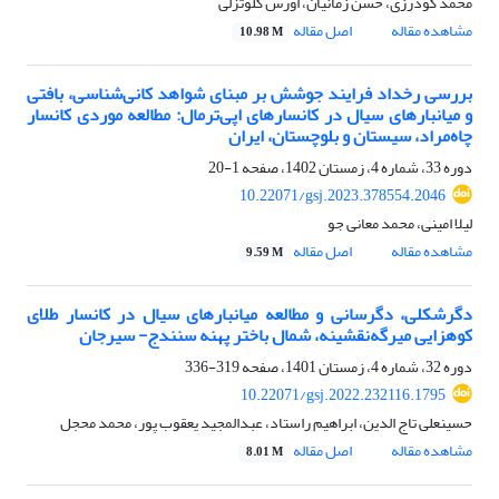
محمد گودرزی، حسن زمانیان، اورس کلوتزلی
مشاهده مقاله
اصل مقاله
10.98 M
بررسی رخداد فرایند جوشش بر مبنای شواهد کانی‌شناسی، بافتی
و میانبارهای سیال در کانسارهای اپی‌ترمال: مطالعه موردی کانسار
چاه‌مراد، سیستان و بلوچستان، ایران
دوره 33، شماره 4، زمستان 1402، صفحه
1-20
10.22071/gsj.2023.378554.2046
لیلا امینی، محمد معانی جو
مشاهده مقاله
اصل مقاله
9.59 M
دگرشکلی، دگرسانی و مطالعه میانبارهای سیال در کانسار طلای
کوهزایی میرگه‌نقشینه، شمال باختر پهنه سنندج- سیرجان
دوره 32، شماره 4، زمستان 1401، صفحه
319-336
10.22071/gsj.2022.232116.1795
حسینعلی تاج الدین، ابراهیم راستاد، عبدالمجید یعقوب پور، محمد محجل
مشاهده مقاله
اصل مقاله
8.01 M